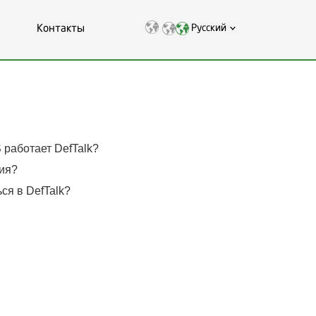
Контакты
Русский
 работает DefTalk?
ия?
ся в DefTalk?