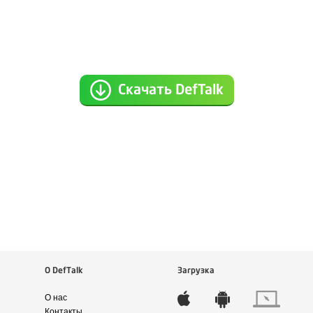
Скачать DefTalk
О DefTalk
Загрузка
О нас
Контакты